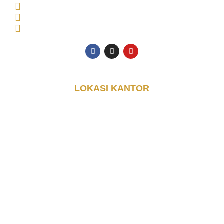
Senin - Jumat: 08.00 - 17.00 WIB
0853-3616-4074
halo@djayakontainer.co.id
LOKASI KANTOR