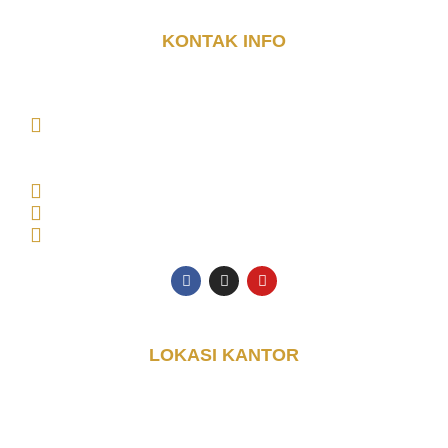
KONTAK INFO
DJAYA KONTAINER (PT. DJAYA GRUP INDONESIA)
MAIN OFFICE Tambak Oso Wilangun No.9,
CONSULTANT OFFICE Perumahan Puri Indah Blok
AA, Kec. Sidoarjo, Kabupaten Sidoarjo, Jawa Timur
61225, Indonesia
Senin - Jumat: 08.00 - 17.00 WIB
0853-3616-4074
halo@djayakontainer.co.id
LOKASI KANTOR