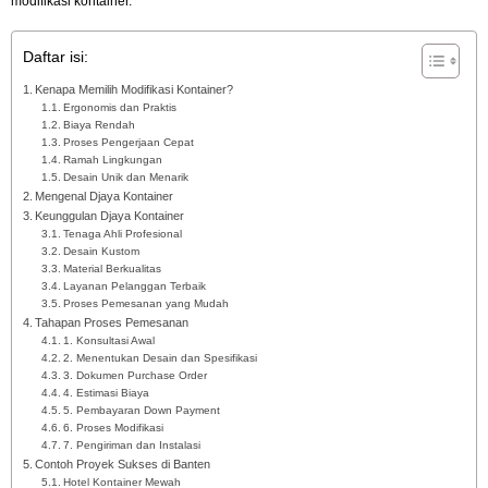
modifikasi kontainer.
Daftar isi:
Kenapa Memilih Modifikasi Kontainer?
Ergonomis dan Praktis
Biaya Rendah
Proses Pengerjaan Cepat
Ramah Lingkungan
Desain Unik dan Menarik
Mengenal Djaya Kontainer
Keunggulan Djaya Kontainer
Tenaga Ahli Profesional
Desain Kustom
Material Berkualitas
Layanan Pelanggan Terbaik
Proses Pemesanan yang Mudah
Tahapan Proses Pemesanan
1. Konsultasi Awal
2. Menentukan Desain dan Spesifikasi
3. Dokumen Purchase Order
4. Estimasi Biaya
5. Pembayaran Down Payment
6. Proses Modifikasi
7. Pengiriman dan Instalasi
Contoh Proyek Sukses di Banten
Hotel Kontainer Mewah