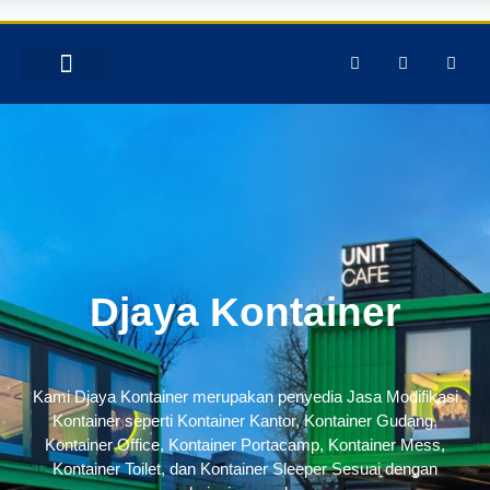
TENTANG KAMI
PRODUK & JASA
GALERY INSTAGRAM
Djaya Kontainer
Kami Djaya Kontainer merupakan penyedia Jasa Modifikasi
Kontainer seperti Kontainer Kantor, Kontainer Gudang,
Kontainer Office, Kontainer Portacamp, Kontainer Mess,
Kontainer Toilet, dan Kontainer Sleeper Sesuai dengan