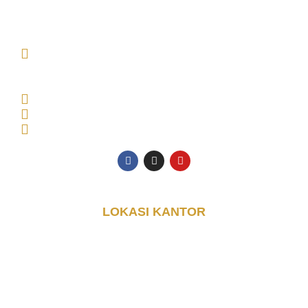
DJAYA KONTAINER (PT. DJAYA GRUP INDONESIA)
MAIN OFFICE Tambak Oso Wilangun No.9,
CONSULTANT OFFICE Perumahan Puri Indah Blok
AA, Kec. Sidoarjo, Kabupaten Sidoarjo, Jawa Timur
61225, Indonesia
Senin - Jumat: 08.00 - 17.00 WIB
0853-3616-4074
halo@djayakontainer.co.id
LOKASI KANTOR