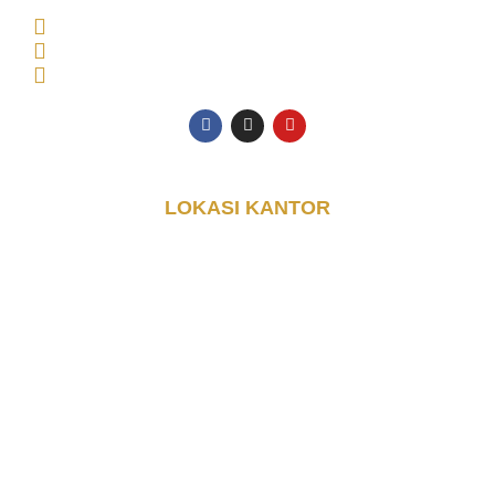
61225, Indonesia
Senin - Jumat: 08.00 - 17.00 WIB
0853-3616-4074
halo@djayakontainer.co.id
LOKASI KANTOR