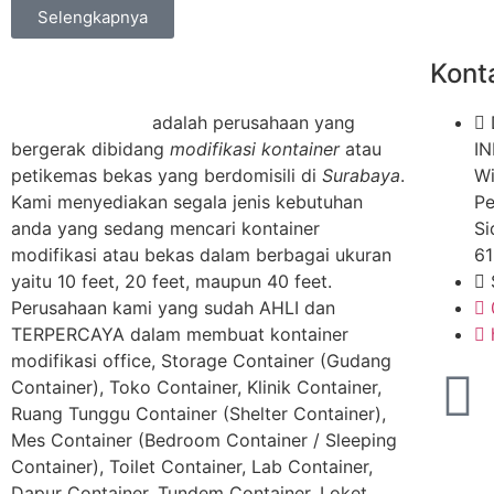
Selengkapnya
Konta
Djaya Kontainer
adalah perusahaan yang
bergerak dibidang
modifikasi kontainer
atau
I
petikemas bekas yang berdomisili di
Surabaya
.
Wi
Kami menyediakan segala jenis kebutuhan
Pe
anda yang sedang mencari kontainer
Si
modifikasi atau bekas dalam berbagai ukuran
61
yaitu 10 feet, 20 feet, maupun 40 feet.
Perusahaan kami yang sudah AHLI dan
TERPERCAYA dalam membuat kontainer
modifikasi office, Storage Container (Gudang
Container), Toko Container, Klinik Container,
Ruang Tunggu Container (Shelter Container),
Mes Container (Bedroom Container / Sleeping
Container), Toilet Container, Lab Container,
Dapur Container, Tundem Container, Loket