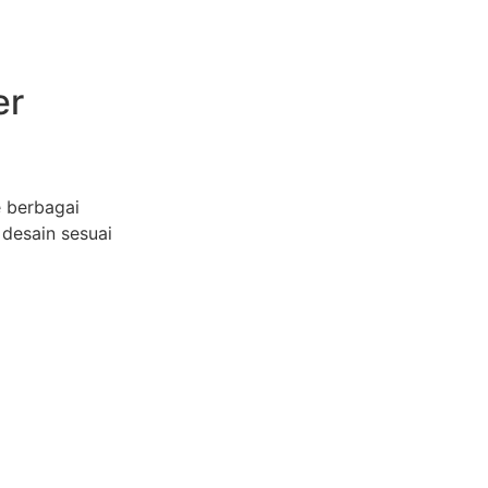
er
e berbagai
 desain sesuai