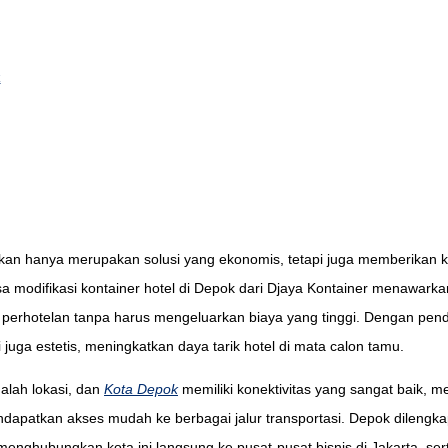
k
n hanya merupakan solusi yang ekonomis, tetapi juga memberikan ke
sa modifikasi kontainer hotel di Depok dari Djaya Kontainer menawark
 perhotelan tanpa harus mengeluarkan biaya yang tinggi. Dengan pen
juga estetis, meningkatkan daya tarik hotel di mata calon tamu.
dalah lokasi, dan
Kota Depok
memiliki konektivitas yang sangat baik, me
endapatkan akses mudah ke berbagai jalur transportasi. Depok dilengka
menghubungkan kota ini langsung ke pusat-pusat bisnis di Jakarta, se