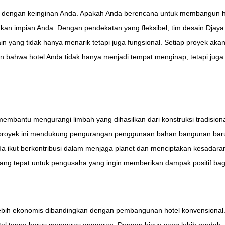
i dengan keinginan Anda. Apakah Anda berencana untuk membangun h
judkan impian Anda. Dengan pendekatan yang fleksibel, tim desain Djay
 yang tidak hanya menarik tetapi juga fungsional. Setiap proyek aka
an bahwa hotel Anda tidak hanya menjadi tempat menginap, tetapi juga
bantu mengurangi limbah yang dihasilkan dari konstruksi tradisiona
a proyek ini mendukung pengurangan penggunaan bahan bangunan bar
nda ikut berkontribusi dalam menjaga planet dan menciptakan kesadara
ang tepat untuk pengusaha yang ingin memberikan dampak positif bagi
 lebih ekonomis dibandingkan dengan pembangunan hotel konvensional