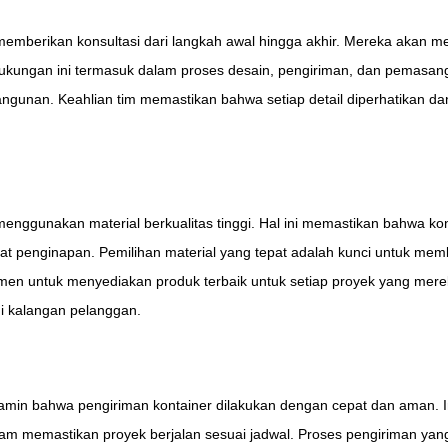
memberikan konsultasi dari langkah awal hingga akhir. Mereka akan 
Dukungan ini termasuk dalam proses desain, pengiriman, dan pemasang
ngunan. Keahlian tim memastikan bahwa setiap detail diperhatikan d
 menggunakan material berkualitas tinggi. Hal ini memastikan bahwa kon
pat penginapan. Pemilihan material yang tepat adalah kunci untuk m
en untuk menyediakan produk terbaik untuk setiap proyek yang merek
di kalangan pelanggan.
jamin bahwa pengiriman kontainer dilakukan dengan cepat dan aman. I
lam memastikan proyek berjalan sesuai jadwal. Proses pengiriman yan