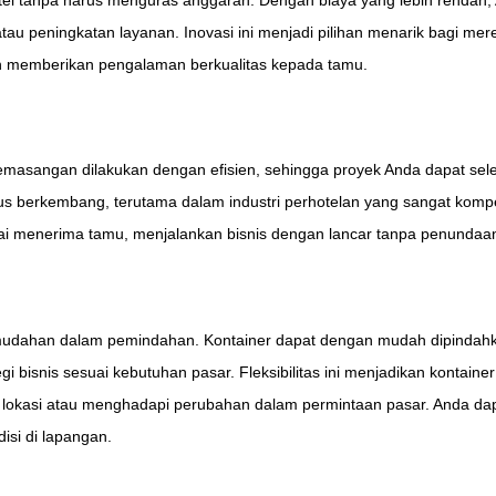
tel tanpa harus menguras anggaran. Dengan biaya yang lebih rendah
atau peningkatan layanan. Inovasi ini menjadi pilihan menarik bagi me
ngin memberikan pengalaman berkualitas kepada tamu.
asangan dilakukan dengan efisien, sehingga proyek Anda dapat seles
s berkembang, terutama dalam industri perhotelan yang sangat kompet
 menerima tamu, menjalankan bisnis dengan lancar tanpa penundaan 
udahan dalam pemindahan. Kontainer dapat dengan mudah dipindahkan
bisnis sesuai kebutuhan pasar. Fleksibilitas ini menjadikan kontainer 
 lokasi atau menghadapi perubahan dalam permintaan pasar. Anda da
isi di lapangan.