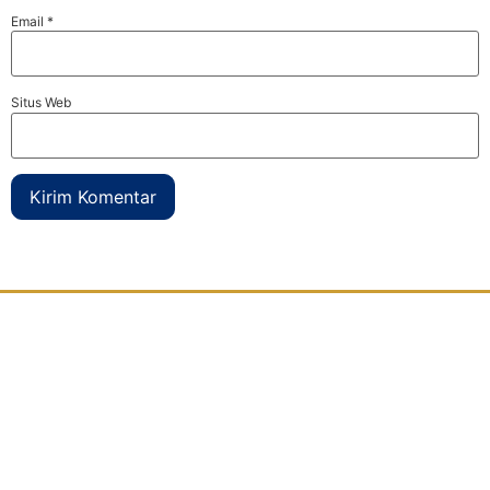
Email
*
Situs Web
Djaya Kontainer
adalah perusahaan yang bergerak dibidang
modifikasi kontainer
atau petikemas bekas yang berdomisili di
Surabaya
. Kami menyediakan segala jenis kebutuhan anda yang
sedang mencari kontainer modifikasi atau bekas dalam berbagai
ukuran yaitu 10 feet, 20 feet, maupun 40 feet. Perusahaan kami yang