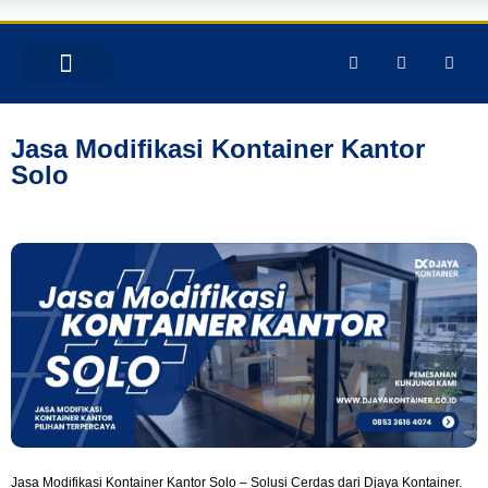
TENTANG KAMI
PRODUK & JASA
GALERY INSTAGRAM
Jasa Modifikasi Kontainer Kantor
Solo
Jasa Modifikasi Kontainer Kantor Solo – Solusi Cerdas dari Djaya Kontainer.