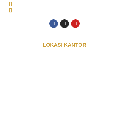
0853-3616-4074
halo@djayakontainer.co.id
LOKASI KANTOR