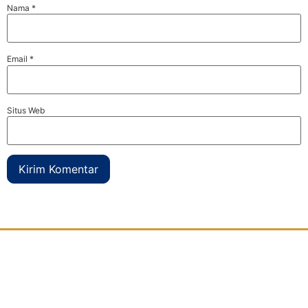
Nama
*
Email
*
Situs Web
Djaya Kontainer
adalah perusahaan yang bergerak dibidang
modifikasi kontainer
atau petikemas bekas yang berdomisili di