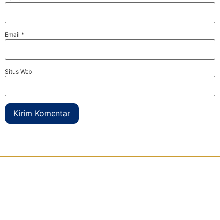
Email
*
Situs Web
Djaya Kontainer
adalah perusahaan yang bergerak dibidang
modifikasi kontainer
atau petikemas bekas yang berdomisili di