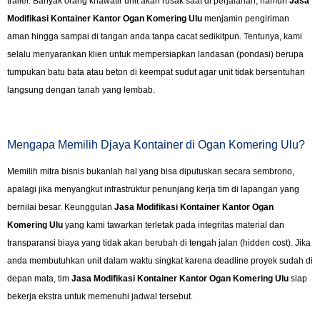
trailer. Banyak orang khawatir unit akan rusak saat di perjalanan, namun
Jasa
Modifikasi Kontainer Kantor Ogan Komering Ulu
menjamin pengiriman
aman hingga sampai di tangan anda tanpa cacat sedikitpun. Tentunya, kami
selalu menyarankan klien untuk mempersiapkan landasan (pondasi) berupa
tumpukan batu bata atau beton di keempat sudut agar unit tidak bersentuhan
langsung dengan tanah yang lembab.
Mengapa Memilih Djaya Kontainer di Ogan Komering Ulu?
Memilih mitra bisnis bukanlah hal yang bisa diputuskan secara sembrono,
apalagi jika menyangkut infrastruktur penunjang kerja tim di lapangan yang
bernilai besar. Keunggulan
Jasa Modifikasi Kontainer Kantor Ogan
Komering Ulu
yang kami tawarkan terletak pada integritas material dan
transparansi biaya yang tidak akan berubah di tengah jalan (hidden cost). Jika
anda membutuhkan unit dalam waktu singkat karena deadline proyek sudah di
depan mata, tim
Jasa Modifikasi Kontainer Kantor Ogan Komering Ulu
siap
bekerja ekstra untuk memenuhi jadwal tersebut.