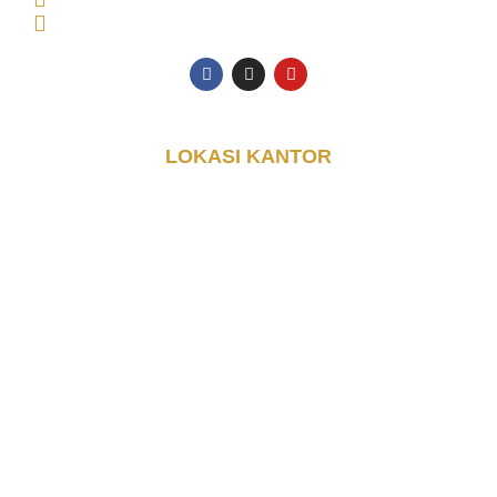
halo@djayakontainer.co.id
LOKASI KANTOR