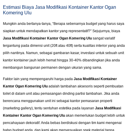
Estimasi Biaya Jasa Modifikasi Kontainer Kantor Ogan
Komering Ulu
Mungkin anda bertanya-tanya, “Berapa sebenarnya budget yang harus saya
siapkan untuk mendapatkan kantor yang representatif?” Sejujurnya, biaya
Jasa Modifikasi Kontainer Kantor Ogan Komering Ulu
sangat variatif
tergantung pada dimensi unit (20ft atau 40ft) serta kualitas interior yang anda
pilih nantinya. Namun, sebagai gambaran kasar, investasi untuk sebuah unit
kantor kontainer jauh lebih hemat hingga 30-40% dibandingkan jika anda
membangun bangunan permanen dengan ukuran yang sama.
Faktor lain yang mempengaruhi harga pada
Jasa Modifikasi Kontainer
Kantor Ogan Komering Ulu
adalah tambahan aksesoris seperti pembuatan
toilet di dalam unit atau pemasangan dinding partisi tambahan. Jika anda
berencana menggunakan unit ini sebagai kantor pemasaran properti
(marketing gallery), tentu sentuhan estetika pada layanan
Jasa Modifikasi
Kontainer Kantor Ogan Komering Ulu
akan memerlukan budget lebih untuk
pencahayaan dekoratif. Anda bebas berdiskusi dengan tim kami mengenai
batas budget anda, dan kami akan menyesuaikan spek material tanpa