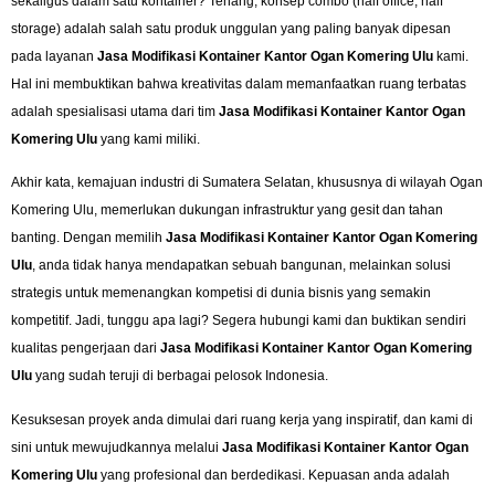
sekaligus dalam satu kontainer? Tenang, konsep combo (half office, half
storage) adalah salah satu produk unggulan yang paling banyak dipesan
pada layanan
Jasa Modifikasi Kontainer Kantor Ogan Komering Ulu
kami.
Hal ini membuktikan bahwa kreativitas dalam memanfaatkan ruang terbatas
adalah spesialisasi utama dari tim
Jasa Modifikasi Kontainer Kantor Ogan
Komering Ulu
yang kami miliki.
Akhir kata, kemajuan industri di Sumatera Selatan, khususnya di wilayah Ogan
Komering Ulu, memerlukan dukungan infrastruktur yang gesit dan tahan
banting. Dengan memilih
Jasa Modifikasi Kontainer Kantor Ogan Komering
Ulu
, anda tidak hanya mendapatkan sebuah bangunan, melainkan solusi
strategis untuk memenangkan kompetisi di dunia bisnis yang semakin
kompetitif. Jadi, tunggu apa lagi? Segera hubungi kami dan buktikan sendiri
kualitas pengerjaan dari
Jasa Modifikasi Kontainer Kantor Ogan Komering
Ulu
yang sudah teruji di berbagai pelosok Indonesia.
Kesuksesan proyek anda dimulai dari ruang kerja yang inspiratif, dan kami di
sini untuk mewujudkannya melalui
Jasa Modifikasi Kontainer Kantor Ogan
Komering Ulu
yang profesional dan berdedikasi. Kepuasan anda adalah