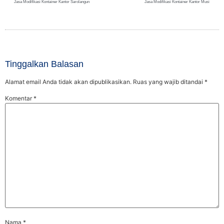
Jasa Modifikasi Kontainer Kantor Sarolangun
Jasa Modifikasi Kontainer Kantor Musi
Tinggalkan Balasan
Alamat email Anda tidak akan dipublikasikan.
Ruas yang wajib ditandai
*
Komentar
*
Nama
*