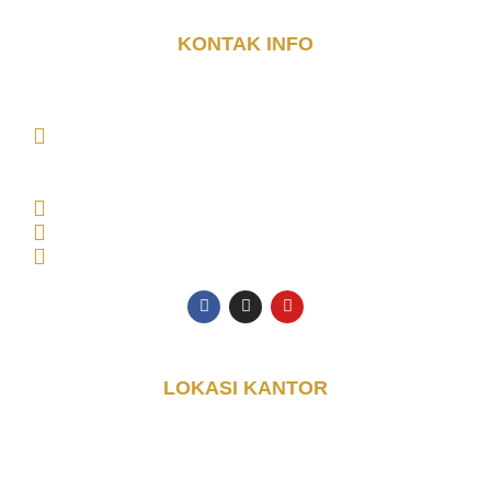
KONTAK INFO
DJAYA KONTAINER (PT. DJAYA GRUP INDONESIA)
MAIN OFFICE Tambak Oso Wilangun No.9,
CONSULTANT OFFICE Perumahan Puri Indah Blok
AA, Kec. Sidoarjo, Kabupaten Sidoarjo, Jawa Timur
61225, Indonesia
Senin - Jumat: 08.00 - 17.00 WIB
0853-3616-4074
halo@djayakontainer.co.id
LOKASI KANTOR