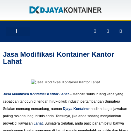
TENTANG KAMI
PRODUK & JASA
GALERY INSTAGRAM
Jasa Modifikasi Kontainer Kantor
Lahat
Jasa Modifikasi Kontainer Kantor Lahat
– Mencari solusi ruang kerja yang
cepat dan tangguh di tengah hiruk-pikuk industri pertambangan Sumatera
Selatan memang menantang, namun
Djaya Kontainer
hadir sebagai jawaban
paling rasional bagi bisnis anda. Tentunya, jika anda sedang menjalankan
proyek di kawasan
Lahat
, Sumatera Selatan, anda pasti paham betul bahwa
membangun kantor permanen di lokasi remote membutuhkan waktu dan biaya