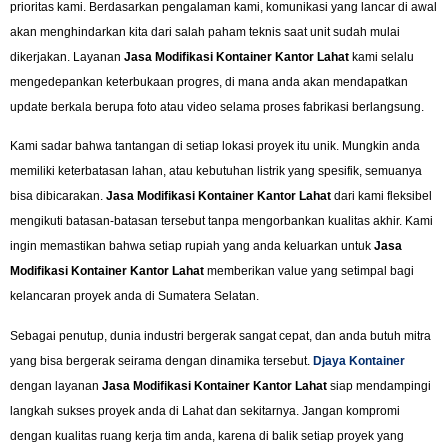
prioritas kami. Berdasarkan pengalaman kami, komunikasi yang lancar di awal
akan menghindarkan kita dari salah paham teknis saat unit sudah mulai
dikerjakan. Layanan
Jasa Modifikasi Kontainer Kantor Lahat
kami selalu
mengedepankan keterbukaan progres, di mana anda akan mendapatkan
update berkala berupa foto atau video selama proses fabrikasi berlangsung.
Kami sadar bahwa tantangan di setiap lokasi proyek itu unik. Mungkin anda
memiliki keterbatasan lahan, atau kebutuhan listrik yang spesifik, semuanya
bisa dibicarakan.
Jasa Modifikasi Kontainer Kantor Lahat
dari kami fleksibel
mengikuti batasan-batasan tersebut tanpa mengorbankan kualitas akhir. Kami
ingin memastikan bahwa setiap rupiah yang anda keluarkan untuk
Jasa
Modifikasi Kontainer Kantor Lahat
memberikan value yang setimpal bagi
kelancaran proyek anda di Sumatera Selatan.
Sebagai penutup, dunia industri bergerak sangat cepat, dan anda butuh mitra
yang bisa bergerak seirama dengan dinamika tersebut.
Djaya Kontainer
dengan layanan
Jasa Modifikasi Kontainer Kantor Lahat
siap mendampingi
langkah sukses proyek anda di Lahat dan sekitarnya. Jangan kompromi
dengan kualitas ruang kerja tim anda, karena di balik setiap proyek yang