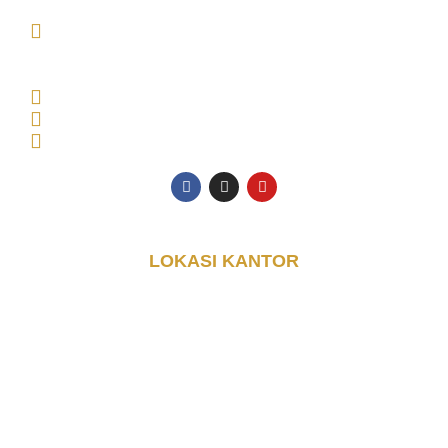
MAIN OFFICE Tambak Oso Wilangun No.9,
CONSULTANT OFFICE Perumahan Puri Indah Blok
AA, Kec. Sidoarjo, Kabupaten Sidoarjo, Jawa Timur
61225, Indonesia
Senin - Jumat: 08.00 - 17.00 WIB
0853-3616-4074
halo@djayakontainer.co.id
LOKASI KANTOR