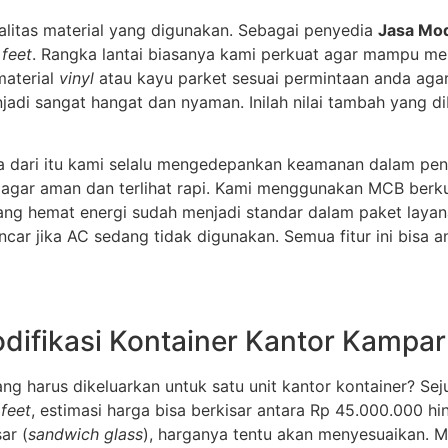
ualitas material yang digunakan. Sebagai penyedia
Jasa Mod
0
feet
. Rangka lantai biasanya kami perkuat agar mampu men
material
vinyl
atau kayu parket sesuai permintaan anda agar t
adi sangat hangat dan nyaman. Inilah nilai tambah yang d
aka dari itu kami selalu mengedepankan keamanan dalam pen
ow) agar aman dan terlihat rapi. Kami menggunakan MCB ber
D yang hemat energi sudah menjadi standar dalam paket lay
ncar jika AC sedang tidak digunakan. Semua fitur ini bisa
difikasi Kontainer Kantor Kampar
 harus dikeluarkan untuk satu unit kantor kontainer? Seju
0
feet
, estimasi harga bisa berkisar antara Rp 45.000.000 h
ar (
sandwich glass
), harganya tentu akan menyesuaikan. 