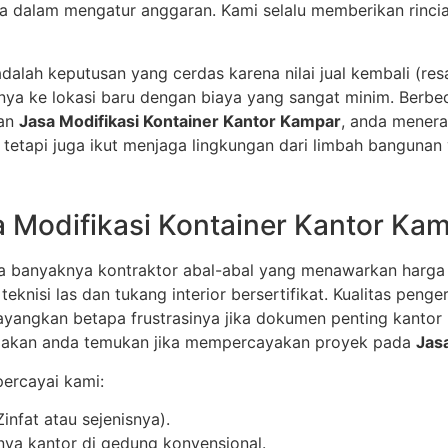
alam mengatur anggaran. Kami selalu memberikan rincian
dalah keputusan yang cerdas karena nilai jual kembali (resa
annya ke lokasi baru dengan biaya yang sangat minim. Ber
gan
Jasa Modifikasi Kontainer Kantor Kampar
, anda mener
tetapi juga ikut menjaga lingkungan dari limbah bangunan 
Modifikasi Kontainer Kantor Ka
ena banyaknya kontraktor abal-abal yang menawarkan harga
eknisi las dan tukang interior bersertifikat. Kualitas peng
yangkan betapa frustrasinya jika dokumen penting kantor 
dak akan anda temukan jika mempercayakan proyek pada
Jas
ercayai kami:
nfat atau sejenisnya).
knya kantor di gedung konvensional.