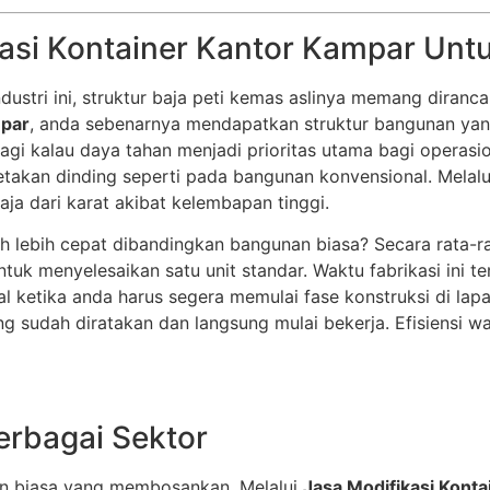
asi Kontainer Kantor Kampar Untu
stri ini, struktur baja peti kemas aslinya memang diranca
mpar
, anda sebenarnya mendapatkan struktur bangunan yang
agi kalau daya tahan menjadi prioritas utama bagi operasi
retakan dinding seperti pada bangunan konvensional. Melal
ja dari karat akibat kelembapan tinggi.
h lebih cepat dibandingkan bangunan biasa? Secara rata-ra
uk menyelesaikan satu unit standar. Waktu fabrikasi ini te
usial ketika anda harus segera memulai fase konstruksi di l
ng sudah diratakan dan langsung mulai bekerja. Efisiensi wa
Berbagai Sektor
an biasa yang membosankan. Melalui
Jasa Modifikasi Kont