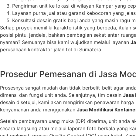
Pengiriman unit ke lokasi di wilayah Kampar yang 
Layanan purna jual atau garansi kebocoran yang jela
Konsultasi desain gratis bagi anda yang masih ragu m
Setiap proyek memiliki karakteristik yang berbeda, itulah
posisi pintu, jendela, bahkan pembagian sekat antar ruanga
nyaman? Semuanya bisa kami wujudkan melalui layanan
Ja
perusahaan kontraktor jalan tol di Sumatera.
Prosedur Pemesanan di Jasa Modi
Prosesnya sangat mudah dan tidak berbelit-belit agar and
dimensi dan fungsi unit anda. Selanjutnya, tim desain
Jasa 
desain disetujui, kami akan mengirimkan penawaran harga r
kenyamanan anda menggunakan
Jasa Modifikasi Kontain
Setelah pembayaran uang muka (DP) diterima, unit anda a
secara langsung atau melalui laporan foto berkala yang k
unit melewati proses
Quality Control
(QC) yang ketat. Kami