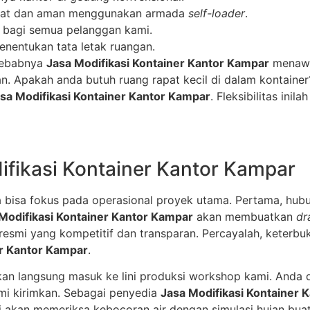
cepat dan aman menggunakan armada
self-loader
.
s bagi semua pelanggan kami.
enentukan tata letak ruangan.
 sebabnya
Jasa Modifikasi Kontainer Kantor Kampar
menawa
n. Apakah anda butuh ruang rapat kecil di dalam kontainer?
sa Modifikasi Kontainer Kantor Kampar
. Fleksibilitas in
fikasi Kontainer Kantor Kampar
a bisa fokus pada operasional proyek utama. Pertama, hub
Modifikasi Kontainer Kantor Kampar
akan membuatkan
dr
esmi yang kompetitif dan transparan. Percayalah, keterbuk
er Kantor Kampar
.
kan langsung masuk ke lini produksi workshop kami. Anda
ami kirimkan. Sebagai penyedia
Jasa Modifikasi Kontainer 
 akan memeriksa kebocoran air dengan simulasi hujan buata