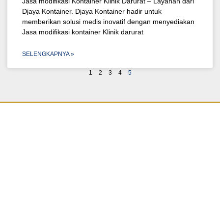
Jasa modifikasi Kontainer Klinik Darurat – Layanan dari
Djaya Kontainer. Djaya Kontainer hadir untuk
memberikan solusi medis inovatif dengan menyediakan
Jasa modifikasi kontainer Klinik darurat
SELENGKAPNYA »
1
2
3
4
5
Djaya Kontainer
adalah perusahaan yang bergerak dibidang
modifikasi kontainer
atau petikemas bekas yang berdomisili di
Surabaya
. Kami menyediakan segala jenis kebutuhan anda yang
sedang mencari kontainer modifikasi atau bekas dalam berbagai
ukuran yaitu 10 feet, 20 feet, maupun 40 feet. Perusahaan kami yang
sudah AHLI dan TERPERCAYA dalam membuat kontainer modifikasi
office, Storage Container (Gudang Container), Toko Container, Klinik
Container, Ruang Tunggu Container (Shelter Container), Mes