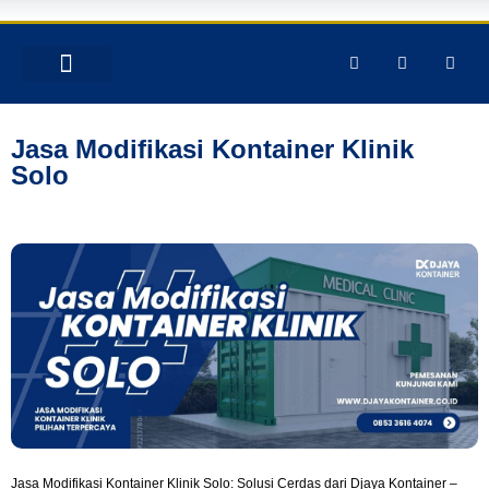
TENTANG KAMI
PRODUK & JASA
GALERY INSTAGRAM
Jasa Modifikasi Kontainer Klinik
Solo
Jasa Modifikasi Kontainer Klinik Solo: Solusi Cerdas dari Djaya Kontainer –