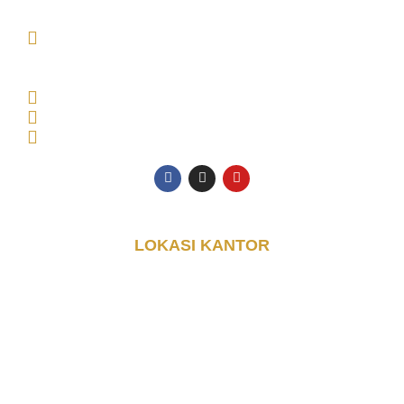
MAIN OFFICE Tambak Oso Wilangun No.9,
CONSULTANT OFFICE Perumahan Puri Indah Blok
AA, Kec. Sidoarjo, Kabupaten Sidoarjo, Jawa Timur
61225, Indonesia
Senin - Jumat: 08.00 - 17.00 WIB
0853-3616-4074
halo@djayakontainer.co.id
LOKASI KANTOR