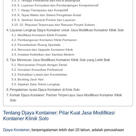
5. Tenaga Profesional dan Ahli di Bidangnya
6. Layanan Konsultasi dan Pendampingan Komprehensif
7. Harga Transparan dan Kompetitif
8. Tepat Waktu dan Sistem Pengiriman Andal
9. Jaminan Garansi Produk dan Layanan
10. Reputasi Terpercaya dan Ratusan Proyek Sukses
Layanan Lengkap Djaya Kontainer untuk Jasa Modifikasi Kontainer Klinik Solo
Modifikasi Kontainer Klinik Portable
Pembangunan Kontainer Klinik Permanen
Penambahan Ruang Spesialis
Renovasi dan Upgrade Kontainer Klinik
Instalasi Kelistrikan dan Sanitasi Modern
Tips Memesan Jasa Modifikasi Kontainer Klinik Solo yang Lebih Baik
Rencanakan Proyek dengan Detail
Gunakan Konsultasi Profesional
Perhatikan Lokasi dan Konektivitas
Booking Jauh Hari
Siapkan Data Teknis Lengkap
Pengalaman nyata Djaya Kontainer di Kota Solo
Kontak Djaya Kontainer: Partner Terpercaya Jasa Modifikasi Kontainer Klinik
Solo
Tentang Djaya Kontainer: Pilar Kuat
Jasa Modifikasi
Kontainer Klinik Solo
Djaya Kontainer
, berpengalaman lebih dari 20 tahun, adalah perusahaan