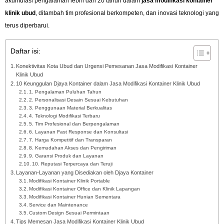
akumulasi pengalaman lebih dari 20 tahun dalam
jasa modifikasi kontainer
klinik ubud
, ditambah tim profesional berkompeten, dan inovasi teknologi yang
terus diperbarui.
Daftar isi:
Konektivitas Kota Ubud dan Urgensi Pemesanan Jasa Modifikasi Kontainer
Klinik Ubud
10 Keunggulan Djaya Kontainer dalam Jasa Modifikasi Kontainer Klinik Ubud
1. Pengalaman Puluhan Tahun
2. Personalisasi Desain Sesuai Kebutuhan
3. Penggunaan Material Berkualitas
4. Teknologi Modifikasi Terbaru
5. Tim Profesional dan Berpengalaman
6. Layanan Fast Response dan Konsultasi
7. Harga Kompetitif dan Transparan
8. Kemudahan Akses dan Pengiriman
9. Garansi Produk dan Layanan
10. Reputasi Terpercaya dan Teruji
Layanan-Layanan yang Disediakan oleh Djaya Kontainer
Modifikasi Kontainer Klinik Portable
Modifikasi Kontainer Office dan Klinik Lapangan
Modifikasi Kontainer Hunian Sementara
Service dan Maintenance
Custom Design Sesuai Permintaan
Tips Memesan Jasa Modifikasi Kontainer Klinik Ubud