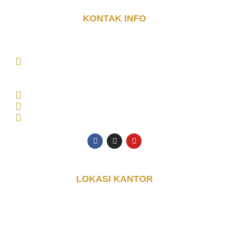
KONTAK INFO
DJAYA KONTAINER (PT. DJAYA GRUP INDONESIA)
MAIN OFFICE Tambak Oso Wilangun No.9,
CONSULTANT OFFICE Perumahan Puri Indah Blok
AA, Kec. Sidoarjo, Kabupaten Sidoarjo, Jawa Timur
61225, Indonesia
Senin - Jumat: 08.00 - 17.00 WIB
0853-3616-4074
halo@djayakontainer.co.id
LOKASI KANTOR