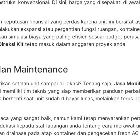
ruksi konvensional. Di sini, harga yang disepakati di awal
 keputusan finansial yang cerdas karena unit ini bersifat a
akukan ekspansi atau pergantian fungsi ruangan, kontainer
an simulasi biaya yang paling efisien sesuai budget perus
ireksi Kit
tetap masuk dalam anggaran proyek anda.
dan Maintenance
rikan setelah unit sampai di lokasi? Tenang saja,
Jasa Modif
emiliki tim teknis yang siap memberikan panduan perbaika
 berhenti saat unit sudah dibayar lunas, melainkan terus b
uaca yang sangat baik, namun kami tetap menyarankan pera
ukasi kepada staf lapangan anda tentang cara merawat un
luran drainase pada atap kontainer dan pengecekan freon