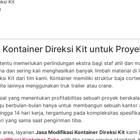
ksi Kit
t
Kontainer Direksi Kit untuk Proy
 tentu memerlukan perlindungan ekstra bagi staf ahli dan
 dan sering kali menghasilkan banyak limbah material di 
si Kit dari tim kami. Kontainer memiliki struktur baja cort
te lainnya menggunakan truk trailer atau crane.
rusial yang menentukan profitabilitas sebuah proyek bersk
gu berbulan-bulan hanya untuk membangun sebuah kantor adm
ngga 14 hari kerja, tergantung pada kompleksitas spesifi
ri yang sama saat pengiriman tiba.
e area, layanan
Jasa Modifikasi Kontainer Direksi Kit
kami 
odifikasi Kontainer Toko
with the same service standard. 