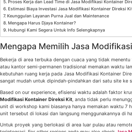
Proses Kerja dan Lead Time di Jasa Modifikasi Kontainer Dire
Estimasi Biaya Investasi Jasa Modifikasi Kontainer Direksi Ki
Keunggulan Layanan Purna Jual dan Maintenance
Mengapa Harus Djaya Kontainer?
Hubungi Kami Segera Untuk Info Selengkapnya
Mengapa Memilih Jasa Modifikasi 
Bekerja di area terbuka dengan cuaca yang tidak menentu
atau kantor semi-permanen tradisional memakan waktu lama
kebutuhan ruang kerja pada Jasa Modifikasi Kontainer Direk
sangat mudah untuk dipindah-pindahkan dari satu site ke si
Based on our experience, efisiensi waktu adalah faktor k
Modifikasi Kontainer Direksi Kit
, anda tidak perlu menung
unit di workshop kami biasanya hanya memakan waktu 7 hi
unit tersebut di lokasi dan langsung menggunakannya di ha
Untuk proyek yang berlokasi di area luar pulau atau remot
terintegrasi. For other regions anda may also check
Jasa M