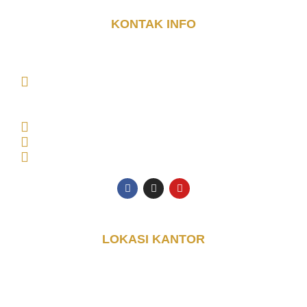
KONTAK INFO
DJAYA KONTAINER (PT. DJAYA GRUP INDONESIA)
MAIN OFFICE Tambak Oso Wilangun No.9,
CONSULTANT OFFICE Perumahan Puri Indah Blok
AA, Kec. Sidoarjo, Kabupaten Sidoarjo, Jawa Timur
61225, Indonesia
Senin - Jumat: 08.00 - 17.00 WIB
0853-3616-4074
halo@djayakontainer.co.id
LOKASI KANTOR