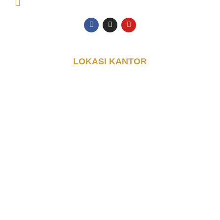
halo@djayakontainer.co.id
LOKASI KANTOR