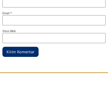
Email
*
Situs Web
Djaya Kontainer
adalah perusahaan yang bergerak dibidang
modifikasi kontainer
atau petikemas bekas yang berdomisili di
Surabaya
. Kami menyediakan segala jenis kebutuhan anda yang