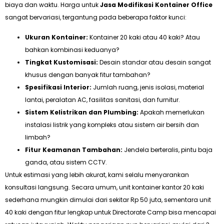
biaya dan waktu. Harga untuk
Jasa Modifikasi Kontainer Office
sangat bervariasi, tergantung pada beberapa faktor kunci:
Ukuran Kontainer:
Kontainer 20 kaki atau 40 kaki? Atau
bahkan kombinasi keduanya?
Tingkat Kustomisasi:
Desain standar atau desain sangat
khusus dengan banyak fitur tambahan?
Spesifikasi Interior:
Jumlah ruang, jenis isolasi, material
lantai, peralatan AC, fasilitas sanitasi, dan furnitur.
Sistem Kelistrikan dan Plumbing:
Apakah memerlukan
instalasi listrik yang kompleks atau sistem air bersih dan
limbah?
Fitur Keamanan Tambahan:
Jendela berteralis, pintu baja
ganda, atau sistem CCTV.
Untuk estimasi yang lebih akurat, kami selalu menyarankan
konsultasi langsung. Secara umum, unit kontainer kantor 20 kaki
sederhana mungkin dimulai dari sekitar Rp 50 juta, sementara unit
40 kaki dengan fitur lengkap untuk Directorate Camp bisa mencapai