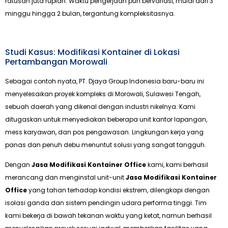
ratusan juta rupiah. Waktu pengerjaan pun bervariasi, mulai dari 3
minggu hingga 2 bulan, tergantung kompleksitasnya.
Studi Kasus: Modifikasi Kontainer di Lokasi
Pertambangan Morowali
Sebagai contoh nyata, PT. Djaya Group Indonesia baru-baru ini
menyelesaikan proyek kompleks di Morowali, Sulawesi Tengah,
sebuah daerah yang dikenal dengan industri nikelnya. Kami
ditugaskan untuk menyediakan beberapa unit kantor lapangan,
mess karyawan, dan pos pengawasan. Lingkungan kerja yang
panas dan penuh debu menuntut solusi yang sangat tangguh.
Dengan
Jasa Modifikasi Kontainer Office
kami, kami berhasil
merancang dan menginstal unit-unit
Jasa Modifikasi Kontainer
Office
yang tahan terhadap kondisi ekstrem, dilengkapi dengan
isolasi ganda dan sistem pendingin udara performa tinggi. Tim
kami bekerja di bawah tekanan waktu yang ketat, namun berhasil