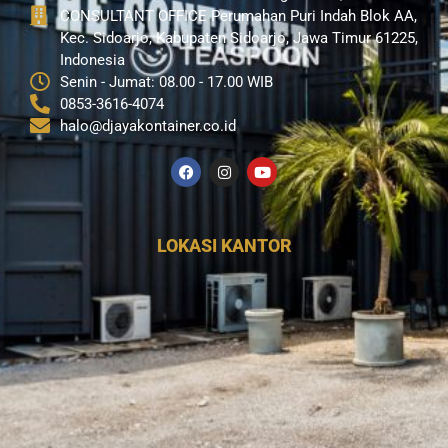
CONSULTANT OFFICE Perumahan Puri Indah Blok AA,
Kec. Sidoarjo, Kabupaten Sidoarjo, Jawa Timur 61225,
Indonesia
Senin - Jumat: 08.00 - 17.00 WIB
0853-3616-4074
halo@djayakontainer.co.id
LOKASI KANTOR