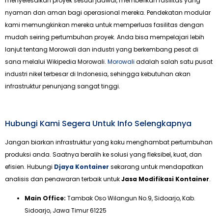
menyelesaikan proyek sesuai jadwal, memberikan fasilitas yang
nyaman dan aman bagi operasional mereka. Pendekatan modular
kami memungkinkan mereka untuk memperluas fasilitas dengan
mudah seiring pertumbuhan proyek. Anda bisa mempelajari lebih
lanjut tentang Morowali dan industri yang berkembang pesat di
sana melalui Wikipedia Morowali.
Morowali
adalah salah satu pusat
industri nikel terbesar di Indonesia, sehingga kebutuhan akan
infrastruktur penunjang sangat tinggi.
Hubungi Kami Segera Untuk Info Selengkapnya
Jangan biarkan infrastruktur yang kaku menghambat pertumbuhan
produksi anda. Saatnya beralih ke solusi yang fleksibel, kuat, dan
efisien. Hubungi
Djaya Kontainer
sekarang untuk mendapatkan
analisis dan penawaran terbaik untuk
Jasa Modifikasi Kontainer
.
Main Office:
Tambak Oso Wilangun No.9, Sidoarjo, Kab.
Sidoarjo, Jawa Timur 61225