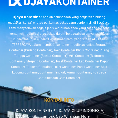
Djaya Kontainer
adalah perusahaan yang bergerak dibidang
modifikasi kontainer
atau petikemas bekas yang berdomisili di
Surabaya
.
Kami menyediakan segala jenis kebutuhan anda yang sedang mencari
kontainer modifikasi atau bekas dalam berbagai ukuran yaitu 10 feet,
20 feet, maupun 40 feet. Perusahaan kami yang sudah AHLI dan
TERPERCAYA dalam membuat kontainer modifikasi office, Storage
Container (Gudang Container), Toko Container, Klinik Container, Ruang
Tunggu Container (Shelter Container), Mes Container (Bedroom
Container / Sleeping Container), Toilet Container, Lab Container, Dapur
Container, Tundem Container, Loket Container, Panel Container, Mud
Logging Container, Container Tingkat, Rumah Container, Pos Jaga
Container dan Cafe Container.
KONTAK INFO
DJAYA KONTAINER (PT. DJAYA GRUP INDONESIA)
MAIN OFFICE Tambak Oso Wilangun No.9,