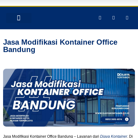
TENTANG KAMI
PRODUK & JASA
GALERY INSTAGRAM
Jasa Modifikasi Kontainer Office
Bandung
Jasa Modifikasi Kontainer Office Bandung – Layanan dari
Djaya Kontainer
. Di