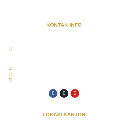
Container, Pos Jaga Container dan Cafe Container.
KONTAK INFO
DJAYA KONTAINER (PT. DJAYA GRUP INDONESIA)
MAIN OFFICE Tambak Oso Wilangun No.9,
CONSULTANT OFFICE Perumahan Puri Indah Blok
AA, Kec. Sidoarjo, Kabupaten Sidoarjo, Jawa Timur
61225, Indonesia
Senin - Jumat: 08.00 - 17.00 WIB
0853-3616-4074
halo@djayakontainer.co.id
LOKASI KANTOR