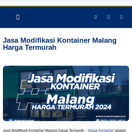
TENTANG KAMI
PRODUK & JASA
GALERY INSTAGRAM
Jasa Modifikasi Kontainer Malang
Harga Termurah
Jasa Modifikasi Kontainer Malang Harga Termurah –
Djaya Kontainer
adalah