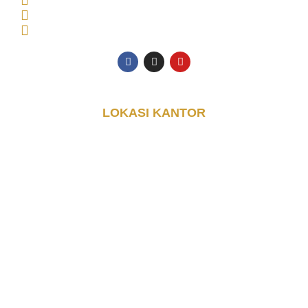
0853-3616-4074
halo@djayakontainer.co.id
LOKASI KANTOR