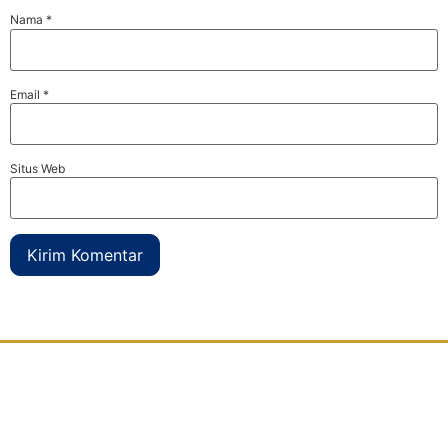
Nama
*
Email
*
Situs Web
Djaya Kontainer
adalah perusahaan yang bergerak dibidang