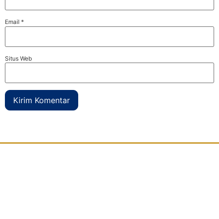
Email
*
Situs Web
Djaya Kontainer
adalah perusahaan yang bergerak dibidang
modifikasi kontainer
atau petikemas bekas yang berdomisili di
Surabaya
. Kami menyediakan segala jenis kebutuhan anda yang
sedang mencari kontainer modifikasi atau bekas dalam berbagai