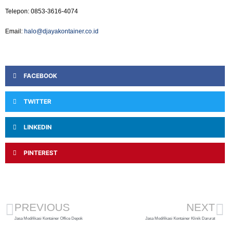
Telepon: 0853-3616-4074
Email:
halo@djayakontainer.co.id
FACEBOOK
TWITTER
LINKEDIN
PINTEREST
PREVIOUS
NEXT
Jasa Modifikasi Kontainer Office Depok
Jasa Modifikasi Kontainer Klinik Darurat