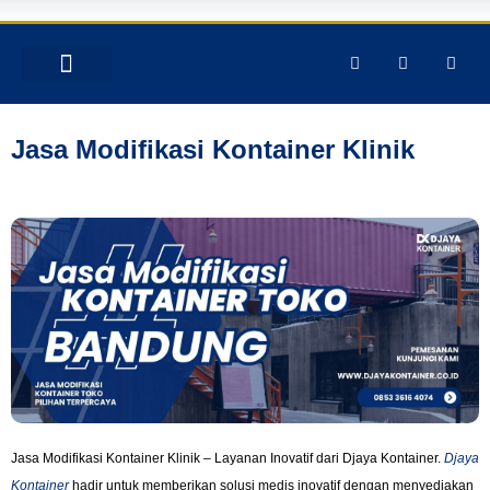
TENTANG KAMI
PRODUK & JASA
GALERY INSTAGRAM
Jasa Modifikasi Kontainer Klinik
Jasa Modifikasi Kontainer Klinik – Layanan Inovatif dari Djaya Kontainer.
Djaya
Kontainer
hadir untuk memberikan solusi medis inovatif dengan menyediakan