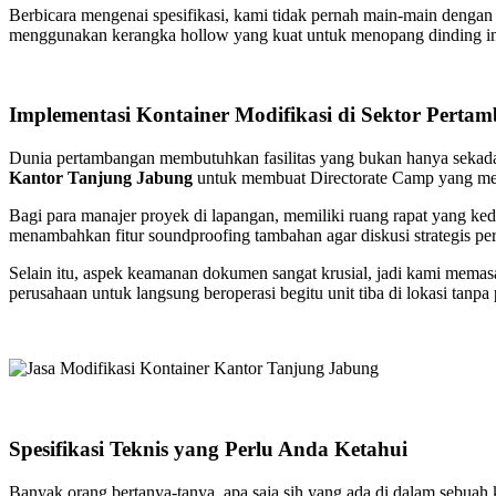
Berbicara mengenai spesifikasi, kami tidak pernah main-main dengan 
menggunakan kerangka hollow yang kuat untuk menopang dinding int
Implementasi Kontainer Modifikasi di Sektor Perta
Dunia pertambangan membutuhkan fasilitas yang bukan hanya sekada
Kantor Tanjung Jabung
untuk membuat Directorate Camp yang mew
Bagi para manajer proyek di lapangan, memiliki ruang rapat yang ke
menambahkan fitur soundproofing tambahan agar diskusi strategis peru
Selain itu, aspek keamanan dokumen sangat krusial, jadi kami mem
perusahaan untuk langsung beroperasi begitu unit tiba di lokasi tan
Spesifikasi Teknis yang Perlu Anda Ketahui
Banyak orang bertanya-tanya, apa saja sih yang ada di dalam sebuah 