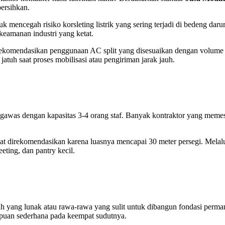
bersihkan.
k mencegah risiko korsleting listrik yang sering terjadi di bedeng darur
 keamanan industri yang ketat.
rekomendasikan penggunaan AC split yang disesuaikan dengan volume
tuh saat proses mobilisasi atau pengiriman jarak jauh.
engawas dengan kapasitas 3-4 orang staf. Banyak kontraktor yang memes
angat direkomendasikan karena luasnya mencapai 30 meter persegi. Melal
eting, dan pantry kecil.
nah yang lunak atau rawa-rawa yang sulit untuk dibangun fondasi per
uan sederhana pada keempat sudutnya.