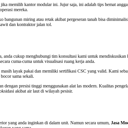
ka memilih kantor modular ini. Jujur saja, ini adalah tips hemat ang
 operasi mereka.
siko bangunan miring atau retak akibat pergeseran tanah bisa diminimali
it dan kontraktor jalan tol.
a, anda cukup menghubungi tim konsultasi kami untuk mendiskusikan 
secara cuma-cuma untuk visualisasi ruang kerja anda.
ng masih layak pakai dan memiliki sertifikasi CSC yang valid. Kami seb
 bocor sama sekali.
n dengan presisi tinggi menggunakan alat las modern. Kualitas pengel
sidasi akibat air laut di wilayah pesisir.
nterior yang anda inginkan di dalam unit. Namun secara umum,
Jasa Mod
kuran yang sama.