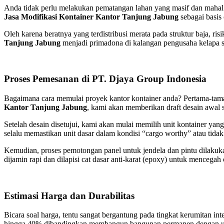
Anda tidak perlu melakukan pematangan lahan yang masif dan mahal ji
Jasa Modifikasi Kontainer Kantor Tanjung Jabung
sebagai basis
Oleh karena beratnya yang terdistribusi merata pada struktur baja, ri
Tanjung Jabung
menjadi primadona di kalangan pengusaha kelapa saw
Proses Pemesanan di PT. Djaya Group Indonesia
Bagaimana cara memulai proyek kantor kontainer anda? Pertama-tam
Kantor Tanjung Jabung
, kami akan memberikan draft desain awal 
Setelah desain disetujui, kami akan mulai memilih unit kontainer ya
selalu memastikan unit dasar dalam kondisi “cargo worthy” atau tidak
Kemudian, proses pemotongan panel untuk jendela dan pintu dilakuka
dijamin rapi dan dilapisi cat dasar anti-karat (epoxy) untuk mencegah ok
Estimasi Harga dan Durabilitas
Bicara soal harga, tentu sangat bergantung pada tingkat kerumitan i
hingga 40% dibandingkan membangun bangunan permanen dengan u