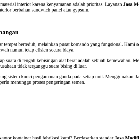
material interior karena kenyamanan adalah prioritas. Layanan
Jasa M
erior berbahan sandwich panel atau gypsum.
mbangan
r tempat berteduh, melainkan pusat komando yang fungsional. Kami s
ah namun tetap efisien secara biaya.
dap suara di tengah kebisingan alat berat adalah sebuah kemewahan. Me
sahaan tidak terganggu suara bising di luar.
asang sistem kunci pengamanan ganda pada setiap unit. Menggunakan
J
pa perlu menunggu proses pengeringan semen.
kantor kontainer hasil fabrikasi kami? Berdasarkan standar
Jasa Modif