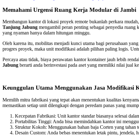
Memahami Urgensi Ruang Kerja Modular di Jambi
Membangun kantor di lokasi proyek remote bukanlah perkara mudah, j
Tanjung Jabung
mengambil peran penting sebagai penyedia ruang ker
yang nyaman hanya dalam hitungan minggu.
Oleh karena itu, mobilitas menjadi kunci utama bagi perusahaan yang
progres proyek, maka unit modifikasi adalah pilihan paling logis. Un
Percaya atau tidak, biaya perawatan kantor kontainer jauh lebih r
Jabung
berarti anda berinvestasi pada aset yang memiliki nilai jual ke
Keunggulan Utama Menggunakan Jasa Modifikasi K
Memilih mitra fabrikasi yang tepat akan menentukan kualitas kenyam
memastikan setiap unit dilengkapi dengan peredam panas yang mumpun
Kecepatan Fabrikasi: Unit kantor standar biasanya selesai dalam
Portabilitas Tinggi: Anda bisa memindahkan kantor ini menggun
Struktur Kokoh: Menggunakan bahan baja Corten yang tahan te
Desain Custom: Anda bebas menentukan letak pintu, jendela, hi