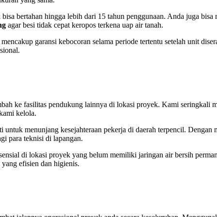
k bisa bertahan hingga lebih dari 15 tahun penggunaan. Anda juga bis
ng
agar besi tidak cepat keropos terkena uap air tanah.
 mencakup garansi kebocoran selama periode tertentu setelah unit dis
sional.
mbah ke fasilitas pendukung lainnya di lokasi proyek. Kami seringkal
ami kelola.
nati untuk menunjang kesejahteraan pekerja di daerah terpencil. Denga
i para teknisi di lapangan.
esensial di lokasi proyek yang belum memiliki jaringan air bersih perm
yang efisien dan higienis.