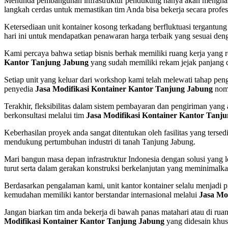
Menunda pembangunan infrastruktur pendukung hanya akan mengham
langkah cerdas untuk memastikan tim Anda bisa bekerja secara profesi
Ketersediaan unit kontainer kosong terkadang berfluktuasi tergantung
hari ini untuk mendapatkan penawaran harga terbaik yang sesuai den
Kami percaya bahwa setiap bisnis berhak memiliki ruang kerja yang re
Kantor Tanjung Jabung
yang sudah memiliki rekam jejak panjang 
Setiap unit yang keluar dari workshop kami telah melewati tahap pe
penyedia
Jasa Modifikasi Kontainer Kantor Tanjung Jabung
nomo
Terakhir, fleksibilitas dalam sistem pembayaran dan pengiriman ya
berkonsultasi melalui tim
Jasa Modifikasi Kontainer Kantor Tanj
Keberhasilan proyek anda sangat ditentukan oleh fasilitas yang terse
mendukung pertumbuhan industri di tanah Tanjung Jabung.
Mari bangun masa depan infrastruktur Indonesia dengan solusi yang
turut serta dalam gerakan konstruksi berkelanjutan yang meminimalk
Berdasarkan pengalaman kami, unit kantor kontainer selalu menjadi 
kemudahan memiliki kantor berstandar internasional melalui
Jasa Mo
Jangan biarkan tim anda bekerja di bawah panas matahari atau di rua
Modifikasi Kontainer Kantor Tanjung Jabung
yang didesain khus