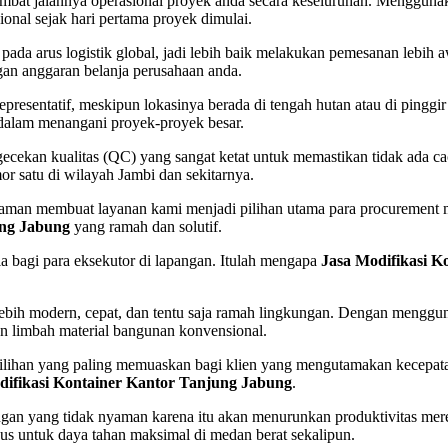
bat jalannya operasional proyek anda secara keseluruhan. Menggun
onal sejak hari pertama proyek dimulai.
 pada arus logistik global, jadi lebih baik melakukan pemesanan lebih
gan anggaran belanja perusahaan anda.
presentatif, meskipun lokasinya berada di tengah hutan atau di pinggi
dalam menangani proyek-proyek besar.
ngecekan kualitas (QC) yang sangat ketat untuk memastikan tidak ada 
r satu di wilayah Jambi dan sekitarnya.
ng aman membuat layanan kami menjadi pilihan utama para procurement
ung Jabung
yang ramah dan solutif.
dia bagi para eksekutor di lapangan. Itulah mengapa
Jasa Modifikasi K
 lebih modern, cepat, dan tentu saja ramah lingkungan. Dengan mengg
an limbah material bangunan konvensional.
pilihan yang paling memuaskan bagi klien yang mengutamakan kecepata
difikasi Kontainer Kantor Tanjung Jabung
.
ngan yang tidak nyaman karena itu akan menurunkan produktivitas mereka
us untuk daya tahan maksimal di medan berat sekalipun.