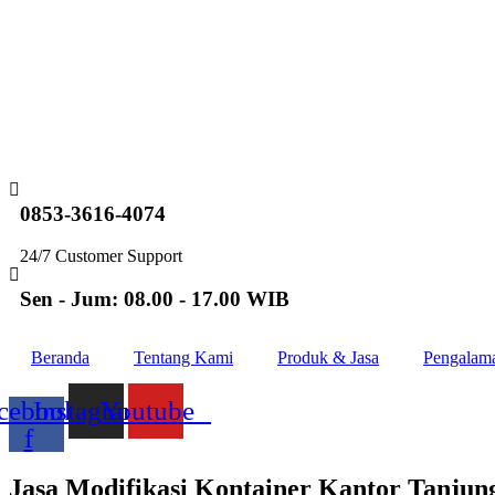
Lewati
ke
konten
0853-3616-4074
24/7 Customer Support
Sen - Jum: 08.00 - 17.00 WIB
Beranda
Tentang Kami
Produk & Jasa
Pengalam
cebook-
Instagram
Youtube
f
Jasa Modifikasi Kontainer Kantor Tanjun