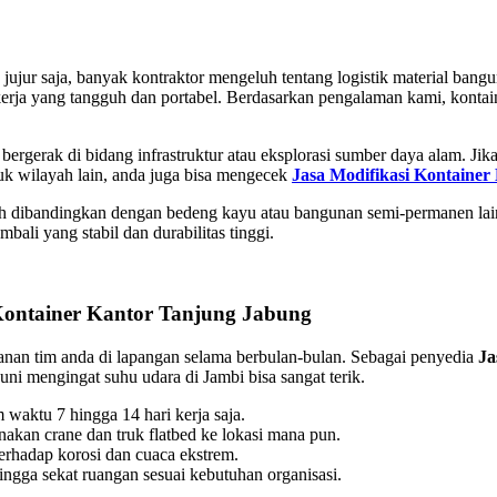
ujur saja, banyak kontraktor mengeluh tentang logistik material bangu
ja yang tangguh dan portabel. Berdasarkan pengalaman kami, kontainer
 bergerak di bidang infrastruktur atau eksplorasi sumber daya alam. J
tuk wilayah lain, anda juga bisa mengecek
Jasa Modifikasi Kontainer
endah dibandingkan dengan bedeng kayu atau bangunan semi-permanen 
mbali yang stabil dan durabilitas tinggi.
ontainer Kantor Tanjung Jabung
anan tim anda di lapangan selama berbulan-bulan. Sebagai penyedia
Ja
i mengingat suhu udara di Jambi bisa sangat terik.
 waktu 7 hingga 14 hari kerja saja.
akan crane dan truk flatbed ke lokasi mana pun.
rhadap korosi dan cuaca ekstrem.
ngga sekat ruangan sesuai kebutuhan organisasi.