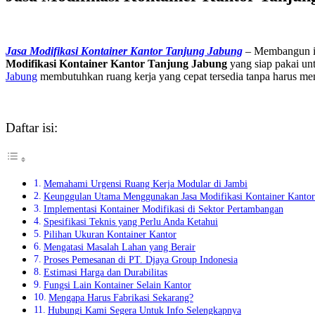
Jasa Modifikasi Kontainer Kantor Tanjung Jabung
– Membangun in
Modifikasi Kontainer Kantor Tanjung Jabung
yang siap pakai un
Jabung
membutuhkan ruang kerja yang cepat tersedia tanpa harus
Daftar isi:
Memahami Urgensi Ruang Kerja Modular di Jambi
Keunggulan Utama Menggunakan Jasa Modifikasi Kontainer Kantor
Implementasi Kontainer Modifikasi di Sektor Pertambangan
Spesifikasi Teknis yang Perlu Anda Ketahui
Pilihan Ukuran Kontainer Kantor
Mengatasi Masalah Lahan yang Berair
Proses Pemesanan di PT. Djaya Group Indonesia
Estimasi Harga dan Durabilitas
Fungsi Lain Kontainer Selain Kantor
Mengapa Harus Fabrikasi Sekarang?
Hubungi Kami Segera Untuk Info Selengkapnya