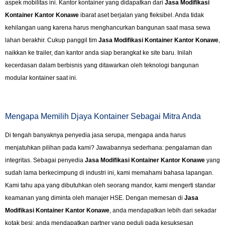
aspek mobilitas ini. Kantor kontainer yang didapatkan dari
Jasa Modifikasi
Kontainer Kantor Konawe
ibarat aset berjalan yang fleksibel. Anda tidak
kehilangan uang karena harus menghancurkan bangunan saat masa sewa
lahan berakhir. Cukup panggil tim
Jasa Modifikasi Kontainer Kantor Konawe
,
naikkan ke trailer, dan kantor anda siap berangkat ke site baru. Inilah
kecerdasan dalam berbisnis yang ditawarkan oleh teknologi bangunan
modular kontainer saat ini.
Mengapa Memilih Djaya Kontainer Sebagai Mitra Anda
Di tengah banyaknya penyedia jasa serupa, mengapa anda harus
menjatuhkan pilihan pada kami? Jawabannya sederhana: pengalaman dan
integritas. Sebagai penyedia
Jasa Modifikasi Kontainer Kantor Konawe
yang
sudah lama berkecimpung di industri ini, kami memahami bahasa lapangan.
Kami tahu apa yang dibutuhkan oleh seorang mandor, kami mengerti standar
keamanan yang diminta oleh manajer HSE. Dengan memesan di
Jasa
Modifikasi Kontainer Kantor Konawe
, anda mendapatkan lebih dari sekadar
kotak besi; anda mendapatkan partner yang peduli pada kesuksesan