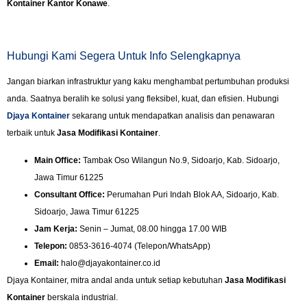
Kontainer Kantor Konawe
.
Hubungi Kami Segera Untuk Info Selengkapnya
Jangan biarkan infrastruktur yang kaku menghambat pertumbuhan produksi
anda. Saatnya beralih ke solusi yang fleksibel, kuat, dan efisien. Hubungi
Djaya Kontainer
sekarang untuk mendapatkan analisis dan penawaran
terbaik untuk
Jasa Modifikasi Kontainer
.
Main Office:
Tambak Oso Wilangun No.9, Sidoarjo, Kab. Sidoarjo,
Jawa Timur 61225
Consultant Office:
Perumahan Puri Indah Blok AA, Sidoarjo, Kab.
Sidoarjo, Jawa Timur 61225
Jam Kerja:
Senin – Jumat, 08.00 hingga 17.00 WIB
Telepon:
0853-3616-4074 (Telepon/WhatsApp)
Email:
halo@djayakontainer.co.id
Djaya Kontainer, mitra andal anda untuk setiap kebutuhan
Jasa Modifikasi
Kontainer
berskala industrial.