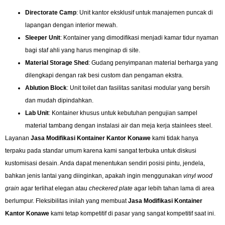
Directorate Camp
: Unit kantor eksklusif untuk manajemen puncak di
lapangan dengan interior mewah.
Sleeper Unit
: Kontainer yang dimodifikasi menjadi kamar tidur nyaman
bagi staf ahli yang harus menginap di site.
Material Storage Shed
: Gudang penyimpanan material berharga yang
dilengkapi dengan rak besi custom dan pengaman ekstra.
Ablution Block
: Unit toilet dan fasilitas sanitasi modular yang bersih
dan mudah dipindahkan.
Lab Unit
: Kontainer khusus untuk kebutuhan pengujian sampel
material tambang dengan instalasi air dan meja kerja stainlees steel.
Layanan
Jasa Modifikasi Kontainer Kantor Konawe
kami tidak hanya
terpaku pada standar umum karena kami sangat terbuka untuk diskusi
kustomisasi desain. Anda dapat menentukan sendiri posisi pintu, jendela,
bahkan jenis lantai yang diinginkan, apakah ingin menggunakan
vinyl wood
grain
agar terlihat elegan atau
checkered plate
agar lebih tahan lama di area
berlumpur. Fleksibilitas inilah yang membuat
Jasa Modifikasi Kontainer
Kantor Konawe
kami tetap kompetitif di pasar yang sangat kompetitif saat ini.