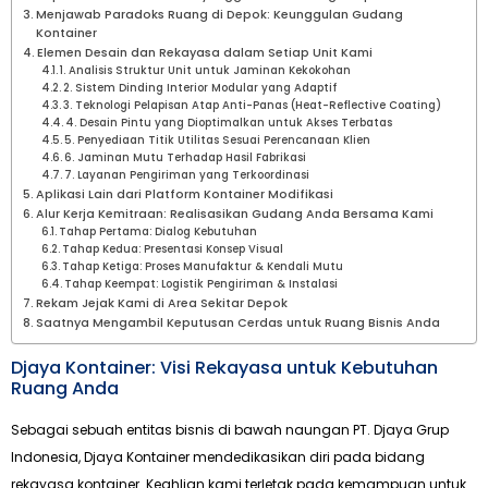
Menjawab Paradoks Ruang di Depok: Keunggulan Gudang
Kontainer
Elemen Desain dan Rekayasa dalam Setiap Unit Kami
1. Analisis Struktur Unit untuk Jaminan Kekokohan
2. Sistem Dinding Interior Modular yang Adaptif
3. Teknologi Pelapisan Atap Anti-Panas (Heat-Reflective Coating)
4. Desain Pintu yang Dioptimalkan untuk Akses Terbatas
5. Penyediaan Titik Utilitas Sesuai Perencanaan Klien
6. Jaminan Mutu Terhadap Hasil Fabrikasi
7. Layanan Pengiriman yang Terkoordinasi
Aplikasi Lain dari Platform Kontainer Modifikasi
Alur Kerja Kemitraan: Realisasikan Gudang Anda Bersama Kami
Tahap Pertama: Dialog Kebutuhan
Tahap Kedua: Presentasi Konsep Visual
Tahap Ketiga: Proses Manufaktur & Kendali Mutu
Tahap Keempat: Logistik Pengiriman & Instalasi
Rekam Jejak Kami di Area Sekitar Depok
Saatnya Mengambil Keputusan Cerdas untuk Ruang Bisnis Anda
Djaya Kontainer: Visi Rekayasa untuk Kebutuhan
Ruang Anda
Sebagai sebuah entitas bisnis di bawah naungan PT. Djaya Grup
Indonesia, Djaya Kontainer mendedikasikan diri pada bidang
rekayasa kontainer. Keahlian kami terletak pada kemampuan untuk