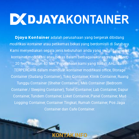
Djaya Kontainer
adalah perusahaan yang bergerak dibidang
modifikasi kontainer
atau petikemas bekas yang berdomisili di
Surabaya
.
Kami menyediakan segala jenis kebutuhan anda yang sedang mencari
kontainer modifikasi atau bekas dalam berbagai ukuran yaitu 10 feet,
20 feet, maupun 40 feet. Perusahaan kami yang sudah AHLI dan
TERPERCAYA dalam membuat kontainer modifikasi office, Storage
Container (Gudang Container), Toko Container, Klinik Container, Ruang
Tunggu Container (Shelter Container), Mes Container (Bedroom
Container / Sleeping Container), Toilet Container, Lab Container, Dapur
Container, Tundem Container, Loket Container, Panel Container, Mud
Logging Container, Container Tingkat, Rumah Container, Pos Jaga
Container dan Cafe Container.
KONTAK INFO