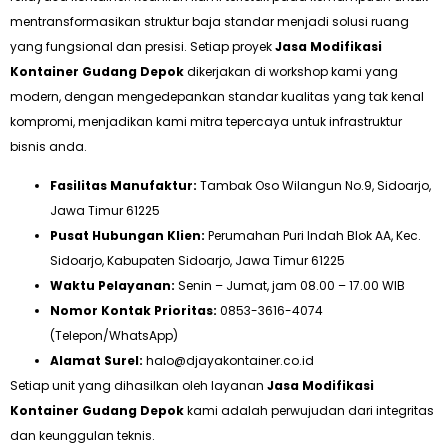
mentransformasikan struktur baja standar menjadi solusi ruang
yang fungsional dan presisi. Setiap proyek
Jasa Modifikasi
Kontainer Gudang Depok
dikerjakan di workshop kami yang
modern, dengan mengedepankan standar kualitas yang tak kenal
kompromi, menjadikan kami mitra tepercaya untuk infrastruktur
bisnis anda.
Fasilitas Manufaktur:
Tambak Oso Wilangun No.9, Sidoarjo,
Jawa Timur 61225
Pusat Hubungan Klien:
Perumahan Puri Indah Blok AA, Kec.
Sidoarjo, Kabupaten Sidoarjo, Jawa Timur 61225
Waktu Pelayanan:
Senin – Jumat, jam 08.00 – 17.00 WIB
Nomor Kontak Prioritas:
0853-3616-4074
(Telepon/WhatsApp)
Alamat Surel:
halo@djayakontainer.co.id
Setiap unit yang dihasilkan oleh layanan
Jasa Modifikasi
Kontainer Gudang Depok
kami adalah perwujudan dari integritas
dan keunggulan teknis.