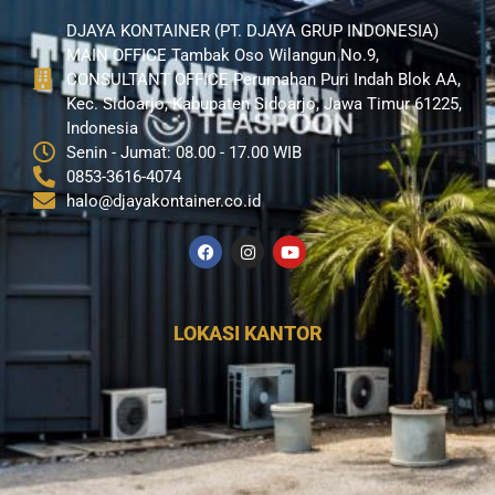
DJAYA KONTAINER (PT. DJAYA GRUP INDONESIA)
MAIN OFFICE Tambak Oso Wilangun No.9,
CONSULTANT OFFICE Perumahan Puri Indah Blok AA,
Kec. Sidoarjo, Kabupaten Sidoarjo, Jawa Timur 61225,
Indonesia
Senin - Jumat: 08.00 - 17.00 WIB
0853-3616-4074
halo@djayakontainer.co.id
LOKASI KANTOR