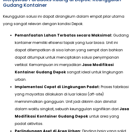
Gudang Kontainer
Keunggulan solusi ini dapat dirangkum dalam empat pilar utama
yang sangat relevan dengan kondisi Depok.
Pemanfaatan Lahan Terbatas secara Maksimal:
Gudang
kontainer memiliki efisiensi tapak yang luar biasa. Unit ini
dapat ditempatkan di sisa lahan yang sempit dan bahkan
dapat ditumpuk untuk menciptakan solusi penyimpanan
vertikal. Kemampuan ini menjadikan
Jasa Modifikasi
Kontainer Gudang Depok
sangat ideal untuk lingkungan
urban.
Implementasi Cepat di Lingkungan Padat:
Proses fabrikasi
yang mayoritas dilakukan di luar lokasi (off-site)
meminimalkan gangguan. Unit jadi dikirim dan diinstal
dalam waktu singkat, sebuah keunggulan signifikan dari
Jasa
Modifikasi Kontainer Gudang Depok
untuk area yang
padat aktivitas.
Perlindungan Aset di Area Urban:
Dinding baja yang solid