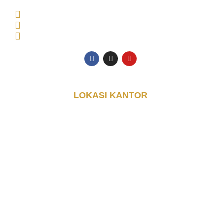
61225, Indonesia
Senin - Jumat: 08.00 - 17.00 WIB
0853-3616-4074
halo@djayakontainer.co.id
LOKASI KANTOR