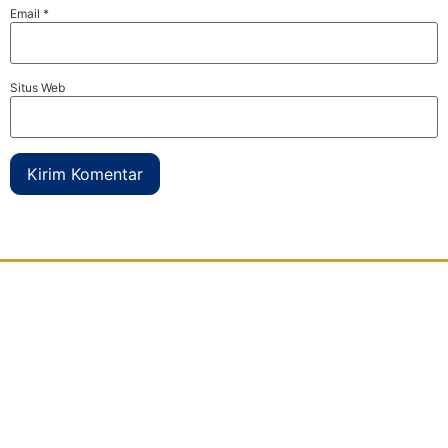
Email
*
Situs Web
Djaya Kontainer
adalah perusahaan yang bergerak dibidang
modifikasi kontainer
atau petikemas bekas yang berdomisili di
Surabaya
. Kami menyediakan segala jenis kebutuhan anda yang
sedang mencari kontainer modifikasi atau bekas dalam berbagai
ukuran yaitu 10 feet, 20 feet, maupun 40 feet. Perusahaan kami yang