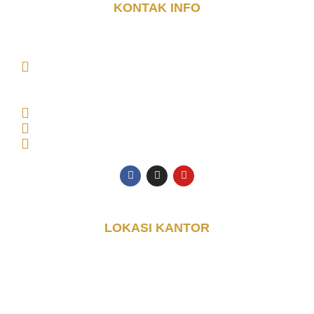
KONTAK INFO
DJAYA KONTAINER (PT. DJAYA GRUP INDONESIA)
MAIN OFFICE Tambak Oso Wilangun No.9,
CONSULTANT OFFICE Perumahan Puri Indah Blok
AA, Kec. Sidoarjo, Kabupaten Sidoarjo, Jawa Timur
61225, Indonesia
Senin - Jumat: 08.00 - 17.00 WIB
0853-3616-4074
halo@djayakontainer.co.id
LOKASI KANTOR