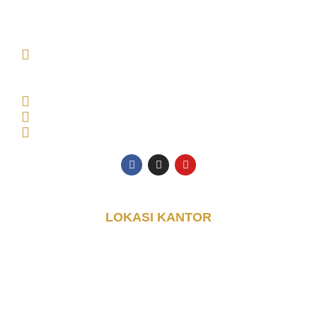
DJAYA KONTAINER (PT. DJAYA GRUP INDONESIA)
MAIN OFFICE Tambak Oso Wilangun No.9,
CONSULTANT OFFICE Perumahan Puri Indah Blok
AA, Kec. Sidoarjo, Kabupaten Sidoarjo, Jawa Timur
61225, Indonesia
Senin - Jumat: 08.00 - 17.00 WIB
0853-3616-4074
halo@djayakontainer.co.id
LOKASI KANTOR